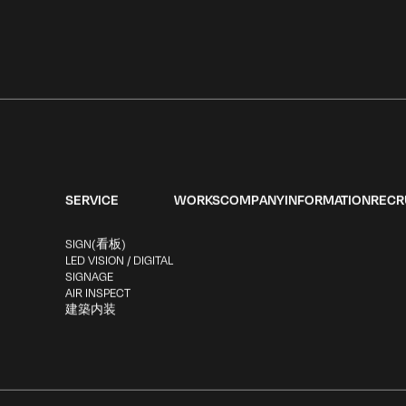
SERVICE
WORKS
COMPANY
INFORMATION
RECR
SIGN(看板)
LED VISION / DIGITAL
SIGNAGE
AIR INSPECT
建築内装