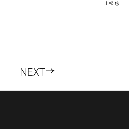
上松 悠
NEXT